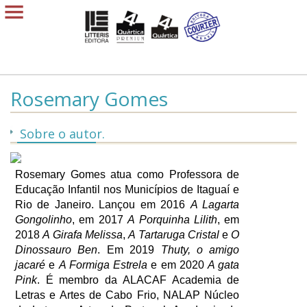
Rosemary Gomes
Sobre o autor.
Rosemary Gomes atua como Professora de
Educação Infantil nos Municípios de Itaguaí e
Rio de Janeiro. Lançou em 2016
A Lagarta
Gongolinho
, em 2017
A Porquinha Lilith
, em
2018
A Girafa Melissa
,
A Tartaruga Cristal
e
O
Dinossauro Ben
. Em 2019
Thuty, o amigo
jacaré
e
A Formiga Estrela
e em 2020
A gata
Pink
. É membro da ALACAF Academia de
Letras e Artes de Cabo Frio, NALAP Núcleo