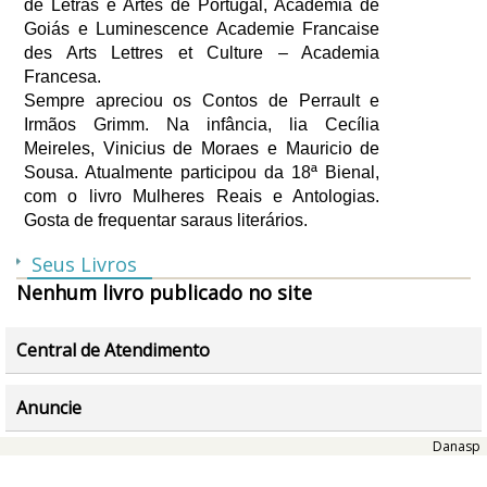
de Letras e Artes de Portugal, Academia de
Goiás e Luminescence Academie Francaise
des Arts Lettres et Culture – Academia
Francesa.
Sempre apreciou os Contos de Perrault e
Irmãos Grimm. Na infância, lia Cecília
Meireles, Vinicius de Moraes e Mauricio de
Sousa. Atualmente participou da 18ª Bienal,
com o livro Mulheres Reais e Antologias.
Gosta de frequentar saraus literários.
Seus Livros
Nenhum livro publicado no site
Central de Atendimento
Fale Conosco
Anuncie
Horário de atendimento das 9h às 17hs,
Autores da Litteris
Danasp
de segunda a sexta (exceto feriados)
Livrarias e Livreiros